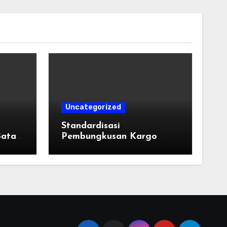
Uncategorized
u
Standardisasi
Batas
Pembungkusan Kargo
l di
Industri: Taktik Memilih
Tali Strapping Plastik
Palet