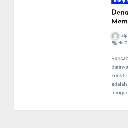
bangu
Dena
Memi
alp
No 
Rencan
dariny
konstr
adalah
denga