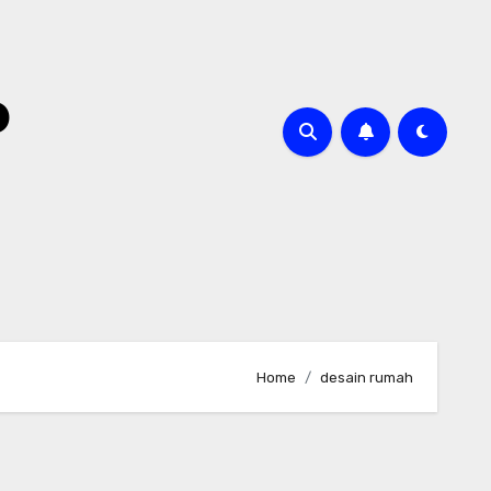
o
Home
desain rumah