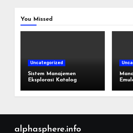
You Missed
Uncategorized
Unca
Sistem Manajemen
Mana
Eksplorasi Katalog
Emula
Permainan Lintas
Takti
Generasi: Panduan
dan R
Pengorganisasian Berkas
ROM dan Emulasi
alphasphere.info