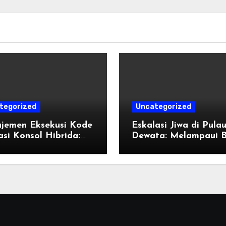
tegorized
Uncategorized
jemen Eksekusi Kode
Eskalasi Jiwa di Pula
si Konsol Hibrida:
Dewata: Melampaui 
k Penyetelan Shader
Destinasi Konvensiona
endisi Grafis
Tahun 2026