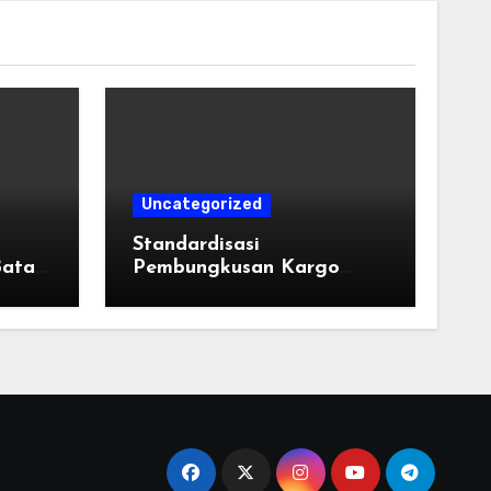
Uncategorized
u
Standardisasi
Batas
Pembungkusan Kargo
l di
Industri: Taktik Memilih
Tali Strapping Plastik
Palet