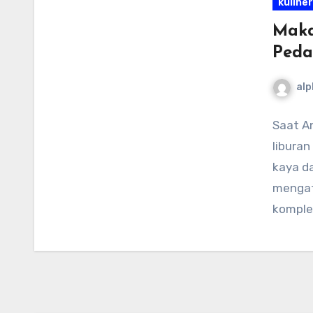
kuliner
Maka
Peda
alp
Saat An
libura
kaya d
mengat
komple