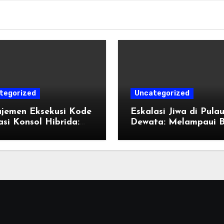
tegorized
Uncategorized
jemen Eksekusi Kode
Eskalasi Jiwa di Pula
si Konsol Hibrida:
Dewata: Melampaui 
k Penyetelan Shader
Destinasi Konvensiona
endisi Grafis
Tahun 2026