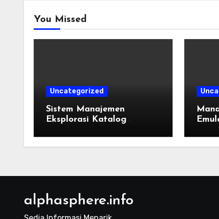
You Missed
Uncategorized
Unca
Sistem Manajemen
Mana
Eksplorasi Katalog
Emula
Permainan Lintas
Takti
Generasi: Panduan
dan R
Pengorganisasian Berkas
ROM dan Emulasi
alphasphere.info
Sedia Informasi Menarik