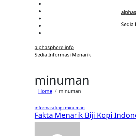
Skip
to
alphas
content
Sedia 
alphasphere.info
Sedia Informasi Menarik
minuman
Home
minuman
informasi
kopi
minuman
Fakta Menarik Biji Kopi Indon