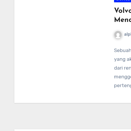
Volv
Mend
alp
Sebuah 
yang a
dari r
mengge
perteng