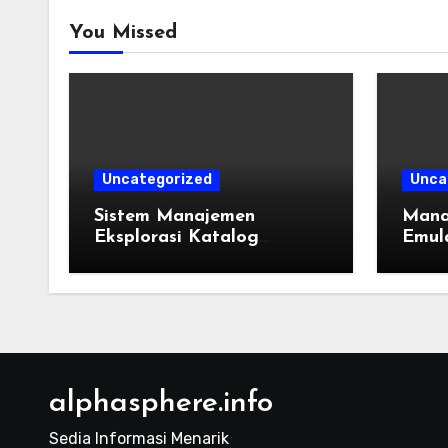
You Missed
Uncategorized
Unca
Sistem Manajemen
Mana
Eksplorasi Katalog
Emula
Permainan Lintas
Takti
Generasi: Panduan
dan R
Pengorganisasian Berkas
ROM dan Emulasi
alphasphere.info
Sedia Informasi Menarik