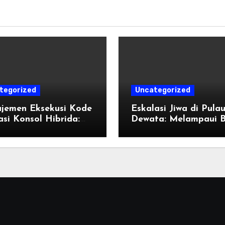
tegorized
Uncategorized
jemen Eksekusi Kode
Eskalasi Jiwa di Pula
si Konsol Hibrida:
Dewata: Melampaui 
k Penyetelan Shader
Destinasi Konvensiona
endisi Grafis
Tahun 2026