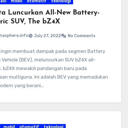
asi
mobil
otomotif
teknologi
ta Luncurkan All-New Battery-
tric SUV, The bZ4X
hasphere.info
July 27, 2022
No Comments
 ingin membuat dampak pada segmen Battery
c Vehicle (BEV), meluncurkan SUV bZ4X all-
ic. bZ4X mewakili pandangan baru pada
aan multiguna. Ini adalah BEV yang memadukan
odern yang berani…
mobil
otomotif
teknologi