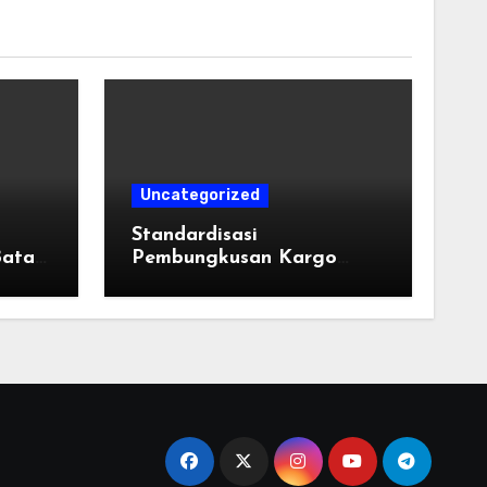
Uncategorized
u
Standardisasi
Batas
Pembungkusan Kargo
l di
Industri: Taktik Memilih
Tali Strapping Plastik
Palet