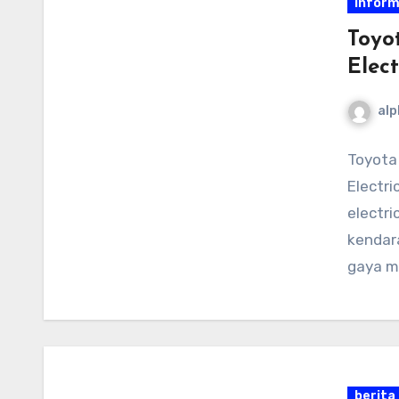
inform
Toyo
Elec
alp
Toyota
Electri
electr
kendar
gaya m
berita