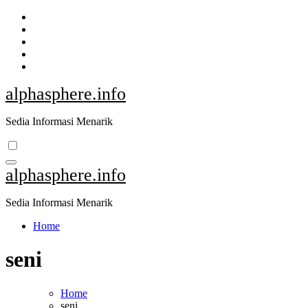
Skip
to
content
alphasphere.info
Sedia Informasi Menarik
alphasphere.info
Sedia Informasi Menarik
Home
seni
Home
seni