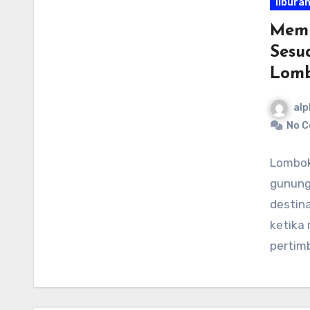
libura
Memi
Sesu
Lom
alp
No 
Lombok
gunung
destin
ketika
pertim