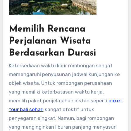
Memilih Rencana
Perjalanan Wisata
Berdasarkan Durasi
Ketersediaan waktu libur rombongan sangat
memengaruhi penyusunan jadwal kunjungan ke
objek wisata. Untuk rombongan perusahaan
yang memiliki keterbatasan waktu kerja,
memilih paket penjelajahan instan seperti
paket
tour bali sehari
sangat efektif untuk
penyegaran singkat. Namun, bagi rombongan
yang menginginkan liburan panjang menyusuri