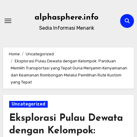
Skip
to
alphasphere.info
content
Sedia Informasi Menarik
Home
Uncategorized
Eksplorasi Pulau Dewata dengan Kelompok: Panduan
Memilih Transportasi yang Tepat Guna Menjamin Kenyamanan
dan Keamanan Rombongan Melalui Pemilihan Rute Kustom
yang Tepat
Uncategorized
Eksplorasi Pulau Dewata
dengan Kelompok: