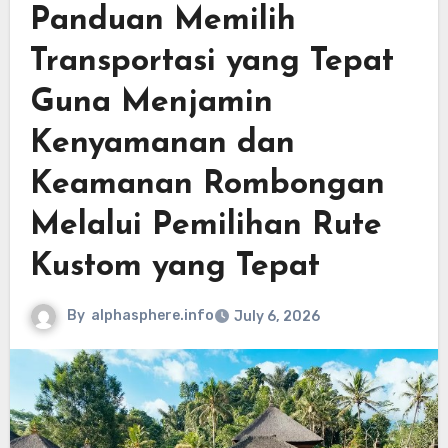
Panduan Memilih
Transportasi yang Tepat
Guna Menjamin
Kenyamanan dan
Keamanan Rombongan
Melalui Pemilihan Rute
Kustom yang Tepat
By
alphasphere.info
July 6, 2026