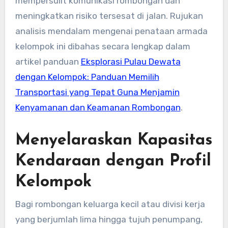
mempersulit komunikasi rombongan dan
meningkatkan risiko tersesat di jalan. Rujukan
analisis mendalam mengenai penataan armada
kelompok ini dibahas secara lengkap dalam
artikel panduan
Eksplorasi Pulau Dewata
dengan Kelompok: Panduan Memilih
Transportasi yang Tepat Guna Menjamin
Kenyamanan dan Keamanan Rombongan
.
Menyelaraskan Kapasitas
Kendaraan dengan Profil
Kelompok
Bagi rombongan keluarga kecil atau divisi kerja
yang berjumlah lima hingga tujuh penumpang,