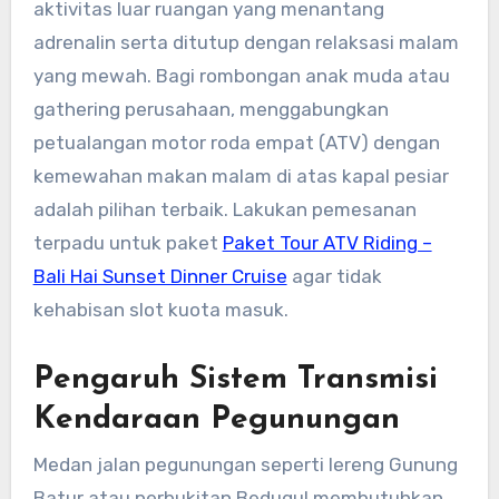
aktivitas luar ruangan yang menantang
adrenalin serta ditutup dengan relaksasi malam
yang mewah. Bagi rombongan anak muda atau
gathering perusahaan, menggabungkan
petualangan motor roda empat (ATV) dengan
kemewahan makan malam di atas kapal pesiar
adalah pilihan terbaik. Lakukan pemesanan
terpadu untuk paket
Paket Tour ATV Riding –
Bali Hai Sunset Dinner Cruise
agar tidak
kehabisan slot kuota masuk.
Pengaruh Sistem Transmisi
Kendaraan Pegunungan
Medan jalan pegunungan seperti lereng Gunung
Batur atau perbukitan Bedugul membutuhkan