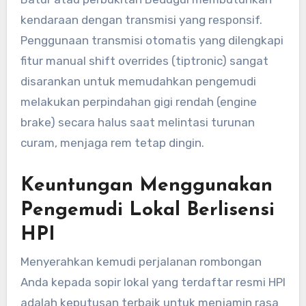
kendaraan dengan transmisi yang responsif.
Penggunaan transmisi otomatis yang dilengkapi
fitur manual shift overrides (tiptronic) sangat
disarankan untuk memudahkan pengemudi
melakukan perpindahan gigi rendah (engine
brake) secara halus saat melintasi turunan
curam, menjaga rem tetap dingin.
Keuntungan Menggunakan
Pengemudi Lokal Berlisensi
HPI
Menyerahkan kemudi perjalanan rombongan
Anda kepada sopir lokal yang terdaftar resmi HPI
adalah keputusan terbaik untuk menjamin rasa