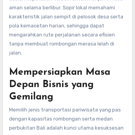
aman selama berlibur. Sopir lokal memahami
karakteristik jalan sempit di pelosok desa serta
pola kemacetan harian, sehingga dapat
mengarahkan rute perjalanan secara efisien
tanpa membuat rombongan merasa lelah di
jalan.
Mempersiapkan Masa
Depan Bisnis yang
Gemilang
Memilih jenis transportasi pariwisata yang pas
dengan kapasitas rombongan serta medan
perbukitan Bali adalah kunci utama kesuksesan