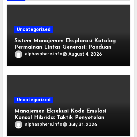
Uncategorized
Sistem Manajemen Eksplorasi Katalog
Permainan Lintas Generasi: Panduan
Pengorganisasian Berkas ROM dan
alphasphere.info
August 4, 2026
Emulasi
Uncategorized
Manajemen Eksekusi Kode Emulasi
Konsol Hibrida: Taktik Penyetelan
Shader dan Rendisi Grafis
alphasphere.info
July 31, 2026