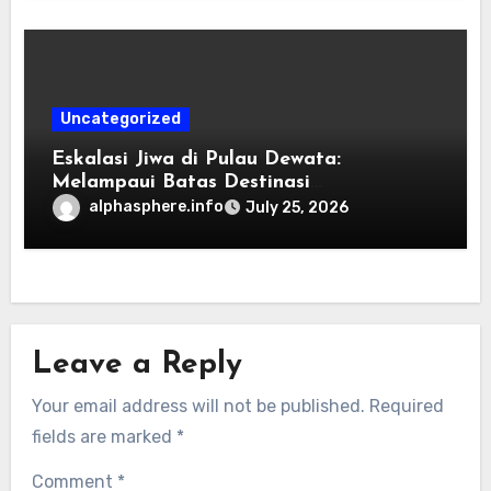
Uncategorized
Eskalasi Jiwa di Pulau Dewata:
Melampaui Batas Destinasi
Konvensional di Tahun 2026
alphasphere.info
July 25, 2026
Leave a Reply
Your email address will not be published.
Required
fields are marked
*
Comment
*