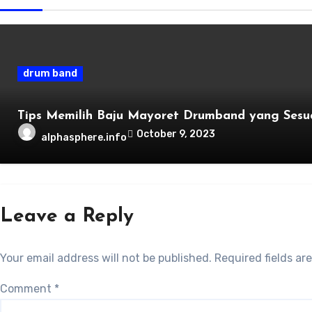
drum band
Tips Memilih Baju Mayoret Drumband yang Sesu
October 9, 2023
alphasphere.info
Leave a Reply
Your email address will not be published.
Required fields a
Comment
*