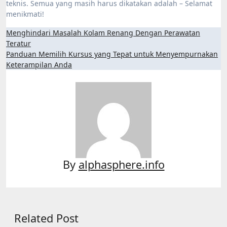
teknis. Semua yang masih harus dikatakan adalah – Selamat
menikmati!
Post
Menghindari Masalah Kolam Renang Dengan Perawatan
Teratur
navigation
Panduan Memilih Kursus yang Tepat untuk Menyempurnakan
Keterampilan Anda
By
alphasphere.info
Related Post