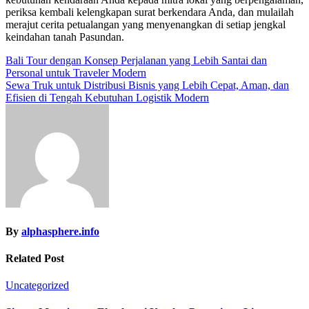
periksa kembali kelengkapan surat berkendara Anda, dan mulailah
merajut cerita petualangan yang menyenangkan di setiap jengkal
keindahan tanah Pasundan.
Post
Bali Tour dengan Konsep Perjalanan yang Lebih Santai dan
Personal untuk Traveler Modern
navigation
Sewa Truk untuk Distribusi Bisnis yang Lebih Cepat, Aman, dan
Efisien di Tengah Kebutuhan Logistik Modern
By
alphasphere.info
Related Post
Uncategorized