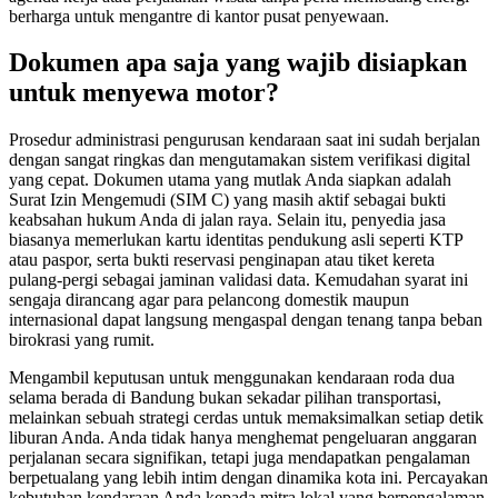
berharga untuk mengantre di kantor pusat penyewaan.
Dokumen apa saja yang wajib disiapkan
untuk menyewa motor?
Prosedur administrasi pengurusan kendaraan saat ini sudah berjalan
dengan sangat ringkas dan mengutamakan sistem verifikasi digital
yang cepat. Dokumen utama yang mutlak Anda siapkan adalah
Surat Izin Mengemudi (SIM C) yang masih aktif sebagai bukti
keabsahan hukum Anda di jalan raya. Selain itu, penyedia jasa
biasanya memerlukan kartu identitas pendukung asli seperti KTP
atau paspor, serta bukti reservasi penginapan atau tiket kereta
pulang-pergi sebagai jaminan validasi data. Kemudahan syarat ini
sengaja dirancang agar para pelancong domestik maupun
internasional dapat langsung mengaspal dengan tenang tanpa beban
birokrasi yang rumit.
Mengambil keputusan untuk menggunakan kendaraan roda dua
selama berada di Bandung bukan sekadar pilihan transportasi,
melainkan sebuah strategi cerdas untuk memaksimalkan setiap detik
liburan Anda. Anda tidak hanya menghemat pengeluaran anggaran
perjalanan secara signifikan, tetapi juga mendapatkan pengalaman
berpetualang yang lebih intim dengan dinamika kota ini. Percayakan
kebutuhan kendaraan Anda kepada mitra lokal yang berpengalaman,