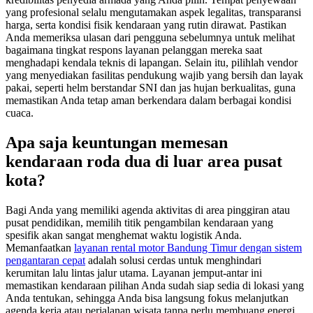
yang profesional selalu mengutamakan aspek legalitas, transparansi
harga, serta kondisi fisik kendaraan yang rutin dirawat. Pastikan
Anda memeriksa ulasan dari pengguna sebelumnya untuk melihat
bagaimana tingkat respons layanan pelanggan mereka saat
menghadapi kendala teknis di lapangan. Selain itu, pilihlah vendor
yang menyediakan fasilitas pendukung wajib yang bersih dan layak
pakai, seperti helm berstandar SNI dan jas hujan berkualitas, guna
memastikan Anda tetap aman berkendara dalam berbagai kondisi
cuaca.
Apa saja keuntungan memesan
kendaraan roda dua di luar area pusat
kota?
Bagi Anda yang memiliki agenda aktivitas di area pinggiran atau
pusat pendidikan, memilih titik pengambilan kendaraan yang
spesifik akan sangat menghemat waktu logistik Anda.
Memanfaatkan
layanan rental motor Bandung Timur dengan sistem
pengantaran cepat
adalah solusi cerdas untuk menghindari
kerumitan lalu lintas jalur utama. Layanan jemput-antar ini
memastikan kendaraan pilihan Anda sudah siap sedia di lokasi yang
Anda tentukan, sehingga Anda bisa langsung fokus melanjutkan
agenda kerja atau perjalanan wisata tanpa perlu membuang energi