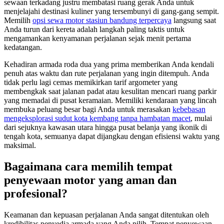
sewaan terkadang justru membatasi ruang gerak Anda untuk
menjelajahi destinasi kuliner yang tersembunyi di gang-gang sempit.
Memilih
opsi sewa motor stasiun bandung terpercaya
langsung saat
Anda turun dari kereta adalah langkah paling taktis untuk
mengamankan kenyamanan perjalanan sejak menit pertama
kedatangan.
Kehadiran armada roda dua yang prima memberikan Anda kendali
penuh atas waktu dan rute perjalanan yang ingin ditempuh. Anda
tidak perlu lagi cemas memikirkan tarif argometer yang
membengkak saat jalanan padat atau kesulitan mencari ruang parkir
yang memadai di pusat keramaian. Memiliki kendaraan yang lincah
membuka peluang besar bagi Anda untuk merasakan
kebebasan
mengeksplorasi sudut kota kembang tanpa hambatan macet
, mulai
dari sejuknya kawasan utara hingga pusat belanja yang ikonik di
tengah kota, semuanya dapat dijangkau dengan efisiensi waktu yang
maksimal.
Bagaimana cara memilih tempat
penyewaan motor yang aman dan
profesional?
Keamanan dan kepuasan perjalanan Anda sangat ditentukan oleh
kredibilitas penyedia armada yang Anda pilih. Tempat penyewaan