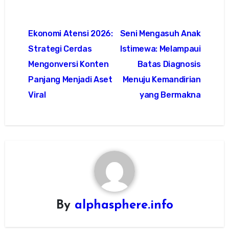
Post
Ekonomi Atensi 2026:
Seni Mengasuh Anak
navigation
Strategi Cerdas
Istimewa: Melampaui
Mengonversi Konten
Batas Diagnosis
Panjang Menjadi Aset
Menuju Kemandirian
Viral
yang Bermakna
By
alphasphere.info