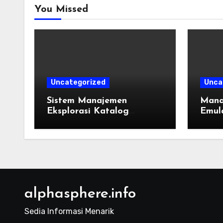
You Missed
Uncategorized
Unca
Sistem Manajemen
Mana
Eksplorasi Katalog
Emula
Permainan Lintas
Takti
Generasi: Panduan
dan R
Pengorganisasian Berkas
ROM dan Emulasi
alphasphere.info
Sedia Informasi Menarik