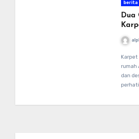
berita
Dua 
Karp
alp
Karpet
rumah 
dan des
perhat