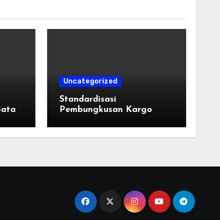
Uncategorized
u
Standardisasi
Batas
Pembungkusan Kargo
l di
Industri: Taktik Memilih
Tali Strapping Plastik
Palet