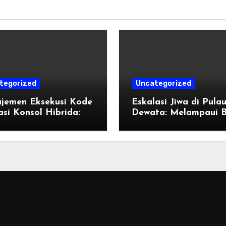
tegorized
Uncategorized
jemen Eksekusi Kode
Eskalasi Jiwa di Pula
si Konsol Hibrida:
Dewata: Melampaui 
k Penyetelan Shader
Destinasi Konvensiona
endisi Grafis
Tahun 2026