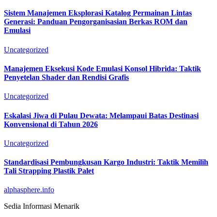
Sistem Manajemen Eksplorasi Katalog Permainan Lintas
Generasi: Panduan Pengorganisasian Berkas ROM dan
Emulasi
Uncategorized
Manajemen Eksekusi Kode Emulasi Konsol Hibrida: Taktik
Penyetelan Shader dan Rendisi Grafis
Uncategorized
Eskalasi Jiwa di Pulau Dewata: Melampaui Batas Destinasi
Konvensional di Tahun 2026
Uncategorized
Standardisasi Pembungkusan Kargo Industri: Taktik Memilih
Tali Strapping Plastik Palet
alphasphere.info
Sedia Informasi Menarik