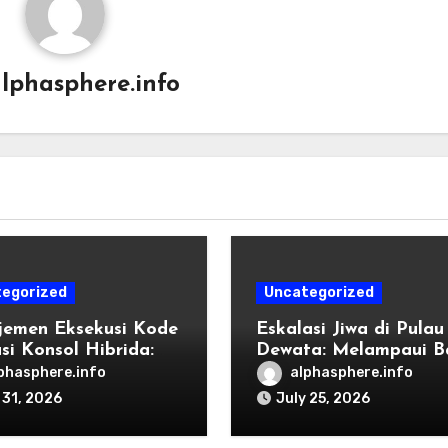
lphasphere.info
egorized
Uncategorized
emen Eksekusi Kode
Eskalasi Jiwa di Pulau
si Konsol Hibrida:
Dewata: Melampaui B
k Penyetelan Shader
Destinasi Konvensiona
phasphere.info
alphasphere.info
endisi Grafis
Tahun 2026
 31, 2026
July 25, 2026