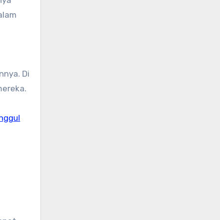
nya
alam
nya. Di
mereka.
nggul