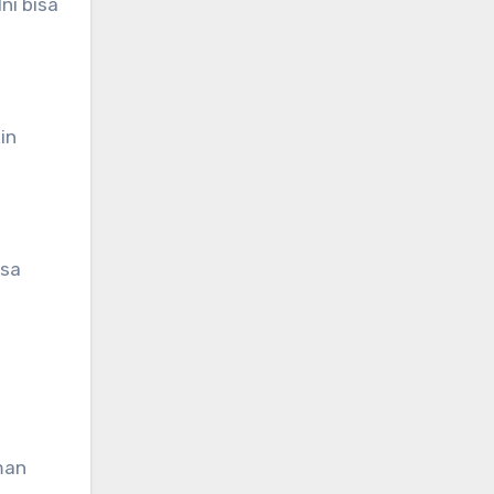
ni bisa
in
asa
man