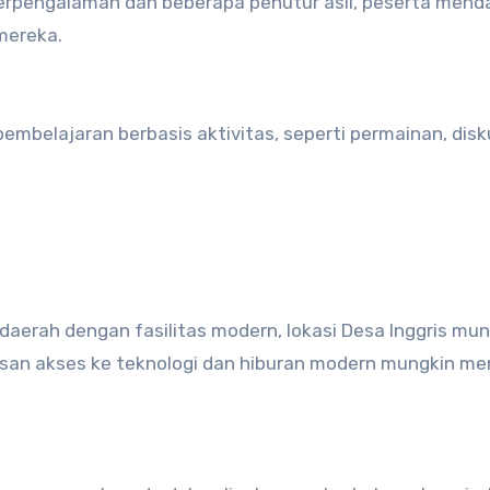
i berpengalaman dan beberapa penutur asli, peserta mend
mereka.
pembelajaran berbasis aktivitas, seperti permainan, disk
 daerah dengan fasilitas modern, lokasi Desa Inggris mu
asan akses ke teknologi dan hiburan modern mungkin me