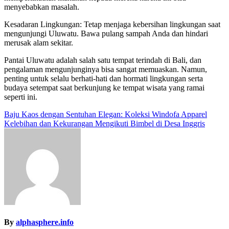
menyebabkan masalah.
Kesadaran Lingkungan: Tetap menjaga kebersihan lingkungan saat
mengunjungi Uluwatu. Bawa pulang sampah Anda dan hindari
merusak alam sekitar.
Pantai Uluwatu adalah salah satu tempat terindah di Bali, dan
pengalaman mengunjunginya bisa sangat memuaskan. Namun,
penting untuk selalu berhati-hati dan hormati lingkungan serta
budaya setempat saat berkunjung ke tempat wisata yang ramai
seperti ini.
Post
Baju Kaos dengan Sentuhan Elegan: Koleksi Windofa Apparel
Kelebihan dan Kekurangan Mengikuti Bimbel di Desa Inggris
navigation
By
alphasphere.info