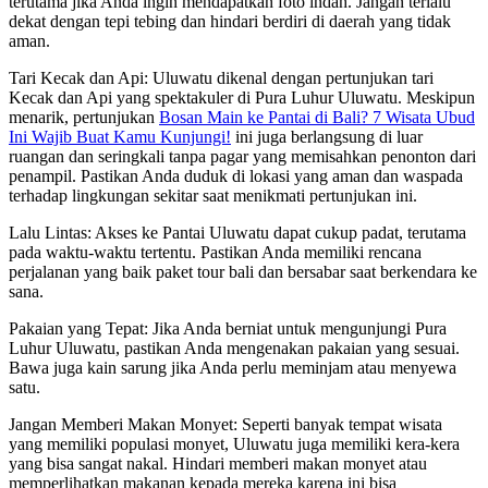
terutama jika Anda ingin mendapatkan foto indah. Jangan terlalu
dekat dengan tepi tebing dan hindari berdiri di daerah yang tidak
aman.
Tari Kecak dan Api: Uluwatu dikenal dengan pertunjukan tari
Kecak dan Api yang spektakuler di Pura Luhur Uluwatu. Meskipun
menarik, pertunjukan
Bosan Main ke Pantai di Bali? 7 Wisata Ubud
Ini Wajib Buat Kamu Kunjungi!
ini juga berlangsung di luar
ruangan dan seringkali tanpa pagar yang memisahkan penonton dari
penampil. Pastikan Anda duduk di lokasi yang aman dan waspada
terhadap lingkungan sekitar saat menikmati pertunjukan ini.
Lalu Lintas: Akses ke Pantai Uluwatu dapat cukup padat, terutama
pada waktu-waktu tertentu. Pastikan Anda memiliki rencana
perjalanan yang baik paket tour bali dan bersabar saat berkendara ke
sana.
Pakaian yang Tepat: Jika Anda berniat untuk mengunjungi Pura
Luhur Uluwatu, pastikan Anda mengenakan pakaian yang sesuai.
Bawa juga kain sarung jika Anda perlu meminjam atau menyewa
satu.
Jangan Memberi Makan Monyet: Seperti banyak tempat wisata
yang memiliki populasi monyet, Uluwatu juga memiliki kera-kera
yang bisa sangat nakal. Hindari memberi makan monyet atau
memperlihatkan makanan kepada mereka karena ini bisa