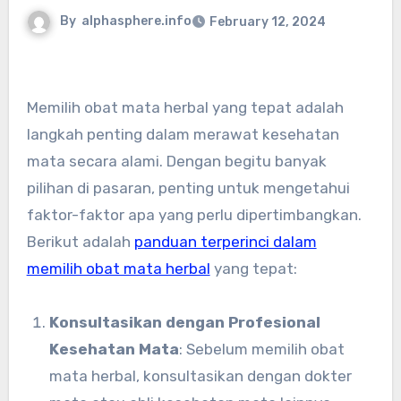
By
alphasphere.info
February 12, 2024
Memilih obat mata herbal yang tepat adalah
langkah penting dalam merawat kesehatan
mata secara alami. Dengan begitu banyak
pilihan di pasaran, penting untuk mengetahui
faktor-faktor apa yang perlu dipertimbangkan.
Berikut adalah
panduan terperinci dalam
memilih obat mata herbal
yang tepat:
Konsultasikan dengan Profesional
Kesehatan Mata
: Sebelum memilih obat
mata herbal, konsultasikan dengan dokter