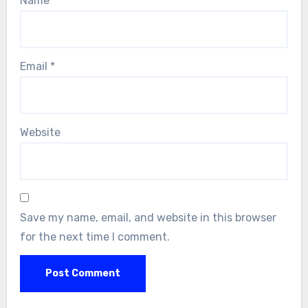
Name
*
Email
*
Website
Save my name, email, and website in this browser
for the next time I comment.