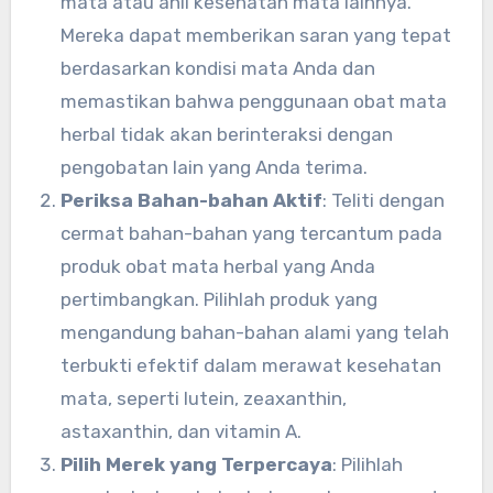
mata atau ahli kesehatan mata lainnya.
Mereka dapat memberikan saran yang tepat
berdasarkan kondisi mata Anda dan
memastikan bahwa penggunaan obat mata
herbal tidak akan berinteraksi dengan
pengobatan lain yang Anda terima.
Periksa Bahan-bahan Aktif
: Teliti dengan
cermat bahan-bahan yang tercantum pada
produk obat mata herbal yang Anda
pertimbangkan. Pilihlah produk yang
mengandung bahan-bahan alami yang telah
terbukti efektif dalam merawat kesehatan
mata, seperti lutein, zeaxanthin,
astaxanthin, dan vitamin A.
Pilih Merek yang Terpercaya
: Pilihlah