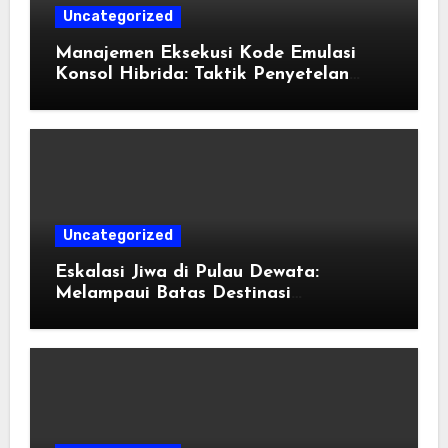
Uncategorized
Manajemen Eksekusi Kode Emulasi
Konsol Hibrida: Taktik Penyetelan
Shader dan Rendisi Grafis
Uncategorized
Eskalasi Jiwa di Pulau Dewata:
Melampaui Batas Destinasi
Konvensional di Tahun 2026