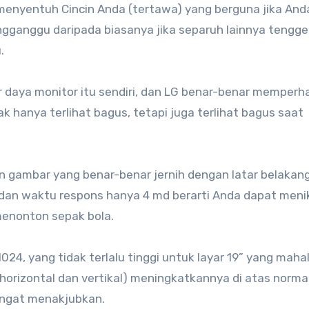
nyentuh Cincin Anda (tertawa) yang berguna jika Anda
ngganggu daripada biasanya jika separuh lainnya tengg
.
r daya monitor itu sendiri, dan LG benar-benar memperh
dak hanya terlihat bagus, tetapi juga terlihat bagus saat
n gambar yang benar-benar jernih dengan latar belakan
, dan waktu respons hanya 4 md berarti Anda dapat meni
enonton sepak bola.
4, yang tidak terlalu tinggi untuk layar 19” yang mahal
orizontal dan vertikal) meningkatkannya di atas norma
angat menakjubkan.