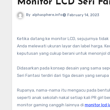
Monitor LCD Seri Fa
By
alphasphere.info
February 14, 2023
Ketika datang ke monitor LCD, sejujurnya tidak banyak yang bisa dibedakan antara berbagai model setelah
Anda melewati ukuran layar dan label harga. Kec
keputusan yang cukup berani untuk menonjol d
Didasarkan pada konsep desain yang sama seper
Seri Fantasi terdiri dari tiga desain yang serup
Rupanya, nama-nama itu mengacu pada bentuk t
seperti anak sekolah nakal setiap kali PR girl 
monitor gaming canggih lainnya di
monitor lcd 