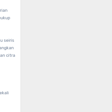
rian
cukup
 seiris
dangkan
an citra
ekali