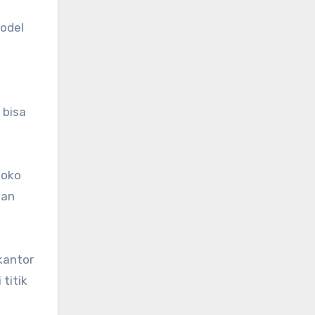
model
 bisa
toko
dan
kantor
titik