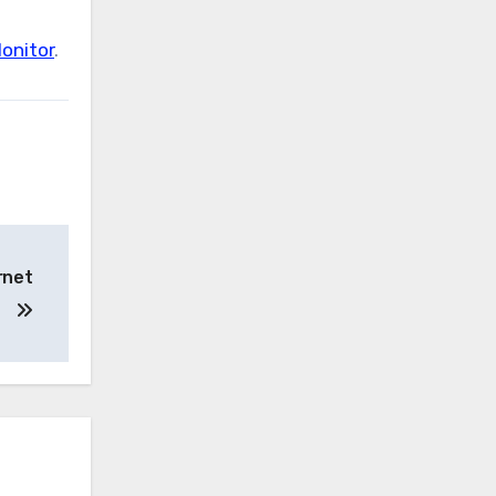
onitor
.
rnet