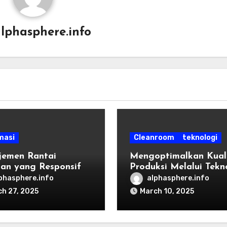
lphasphere.info
masi
Cleanroom
teknologi
emen Rantai
Mengoptimalkan Kual
an yang Responsif
Produksi Melalui Tekn
 Alat Kesehatan
dan Alat Cleanroom
phasphere.info
alphasphere.info
h 27, 2025
March 10, 2025