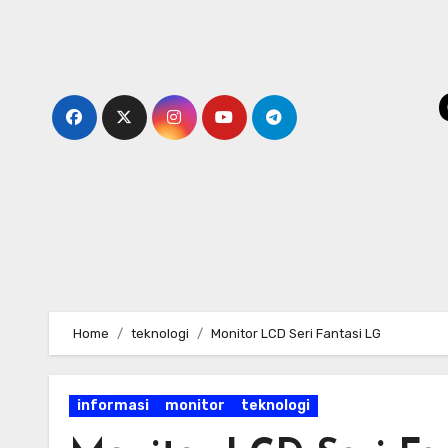
Skip
to
content
Home
teknologi
Monitor LCD Seri Fantasi LG
informasi
monitor
teknologi