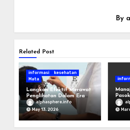
By
a
Related Post
informasi
kesehatan
infor
Mata
Manaj
Langkah Efektif Merawat
Pasok
Penglihatan Dalam Era
untuk
Digital
alphasphere.info
al
May 13, 2026
Marc