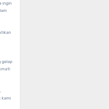
 ingin
elam
atikan
g gelap
kmati
,
: kami