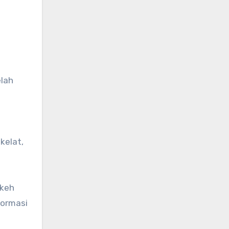
kelat,
ekeh
formasi