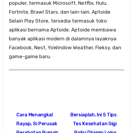
populer, termasuk Microsoft, Netflix, Hulu,
Fortnite, Brawl Stars, dan lain-lain. Aptoide
Selain Play Store, tersedia termasuk toko
aplikasi bernama Aptoide. Aptoide membawa
banyak aplikasi modern di dalamnya layaknya
Facebook, Nest, YoWindow Weather, Fleksy, dan
game-game baru.
Post
Cara Menangkal
Bersiaplah, Ini 5 Tips
navigation
Rayap, Si Perusak
Tes Kesehatan Gigi
Perabotan Rumah
Polisi Dijamin Lolos