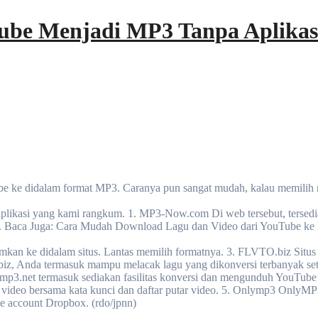
ube Menjadi MP3 Tanpa Aplikas
ube ke didalam format MP3. Caranya pun sangat mudah, kalau memilih
plikasi yang kami rangkum. 1. MP3-Now.com Di web tersebut, tersedi
ja. Baca Juga: Cara Mudah Download Lagu dan Video dari YouTube k
an ke didalam situs. Lantas memilih formatnya. 3. FLVTO.biz Situs ya
biz, Anda termasuk mampu melacak lagu yang dikonversi terbanyak set
3.net termasuk sediakan fasilitas konversi dan mengunduh YouTube ja
video bersama kata kunci dan daftar putar video. 5. Onlymp3 Only
e account Dropbox. (rdo/jpnn)