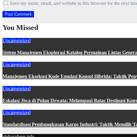
Save my name, email, and website in this browser for the next ti
You Missed
Uncategorized
Sistem Manajemen Eksplorasi Katalog Permainan Lintas Gener
Uncategorized
Manajemen Eksekusi Kode Emulasi Konsol Hibrida: Taktik Peny
Uncategorized
Eskalasi Jiwa di Pulau Dewata: Melampaui Batas Destinasi Kon
Uncategorized
Standardisasi Pembungkusan Kargo Industri: Taktik Memilih Tal
alphasphere.info