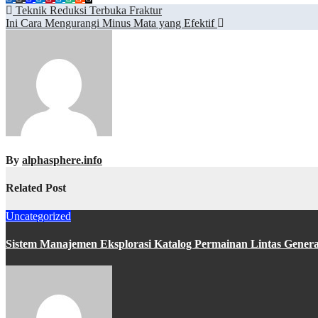
Post
Teknik Reduksi Terbuka Fraktur
Ini Cara Mengurangi Minus Mata yang Efektif
navigation
By
alphasphere.info
Related Post
Uncategorized
Sistem Manajemen Eksplorasi Katalog Permainan Lintas Gener