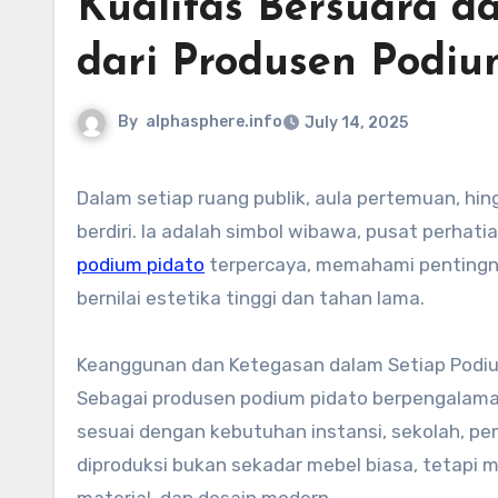
Kualitas Bersuara d
dari Produsen Podiu
By
alphasphere.info
July 14, 2025
Dalam setiap ruang publik, aula pertemuan, hingga masjid megah, sebuah podium bukan sekadar tempat
berdiri. Ia adalah simbol wibawa, pusat perhat
podium pidato
terpercaya, memahami pentingny
bernilai estetika tinggi dan tahan lama.
Keanggunan dan Ketegasan dalam Setiap Podi
Sebagai produsen podium pidato berpengalaman
sesuai dengan kebutuhan instansi, sekolah, p
diproduksi bukan sekadar mebel biasa, tetapi 