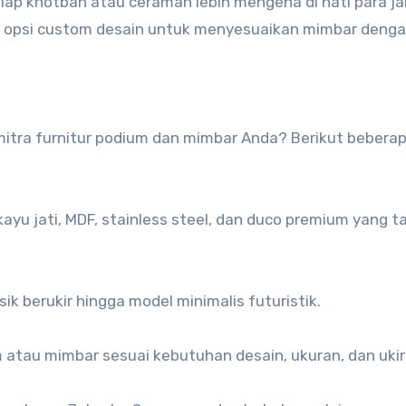
iap khotbah atau ceramah lebih mengena di hati para j
an opsi custom desain untuk menyesuaikan mimbar deng
mitra furnitur podium dan mimbar Anda? Berikut bebera
ayu jati, MDF, stainless steel, dan duco premium yang t
sik berukir hingga model minimalis futuristik.
tau mimbar sesuai kebutuhan desain, ukuran, dan ukir