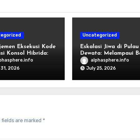
egorized
Uncategorized
emen Eksekusi Kode
Eskalasi Jiwa di Pulau
si Konsol Hibrida:
Dewata: Melampaui B
k Penyetelan Shader
Destinasi Konvensiona
phasphere.info
alphasphere.info
endisi Grafis
Tahun 2026
 31, 2026
July 25, 2026
 fields are marked
*