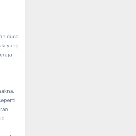
san duco
usi yang
ereja
makna.
seperti
iran
id.