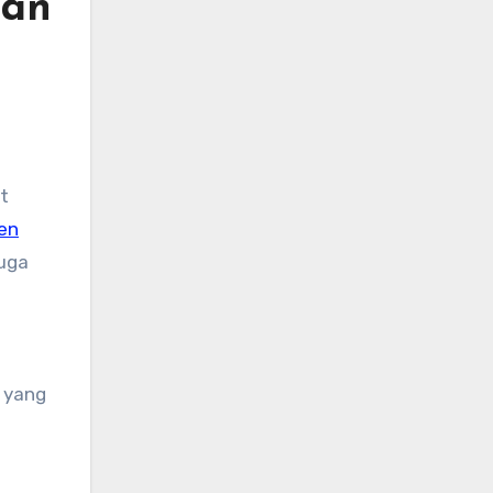
gan
en
juga
 yang