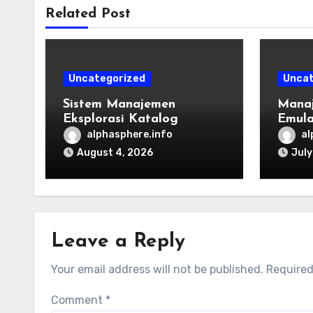
Related Post
Uncategorized
Uncat
Sistem Manajemen
Manaj
Eksplorasi Katalog
Emula
Permainan Lintas
Takti
alphasphere.info
al
Generasi: Panduan
dan R
August 4, 2026
July
Pengorganisasian Berkas
ROM dan Emulasi
Leave a Reply
Your email address will not be published.
Required
Comment
*