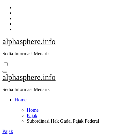
Skip
to
content
alphasphere.info
Sedia Informasi Menarik
alphasphere.info
Sedia Informasi Menarik
Home
Home
Pajak
Subordinasi Hak Gadai Pajak Federal
Pajak