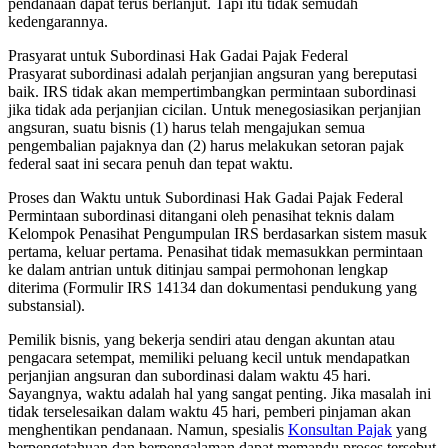
pendanaan dapat terus berlanjut. Tapi itu tidak semudah
kedengarannya.
Prasyarat untuk Subordinasi Hak Gadai Pajak Federal
Prasyarat subordinasi adalah perjanjian angsuran yang bereputasi
baik. IRS tidak akan mempertimbangkan permintaan subordinasi
jika tidak ada perjanjian cicilan. Untuk menegosiasikan perjanjian
angsuran, suatu bisnis (1) harus telah mengajukan semua
pengembalian pajaknya dan (2) harus melakukan setoran pajak
federal saat ini secara penuh dan tepat waktu.
Proses dan Waktu untuk Subordinasi Hak Gadai Pajak Federal
Permintaan subordinasi ditangani oleh penasihat teknis dalam
Kelompok Penasihat Pengumpulan IRS berdasarkan sistem masuk
pertama, keluar pertama. Penasihat tidak memasukkan permintaan
ke dalam antrian untuk ditinjau sampai permohonan lengkap
diterima (Formulir IRS 14134 dan dokumentasi pendukung yang
substansial).
Pemilik bisnis, yang bekerja sendiri atau dengan akuntan atau
pengacara setempat, memiliki peluang kecil untuk mendapatkan
perjanjian angsuran dan subordinasi dalam waktu 45 hari.
Sayangnya, waktu adalah hal yang sangat penting. Jika masalah ini
tidak terselesaikan dalam waktu 45 hari, pemberi pinjaman akan
menghentikan pendanaan. Namun, spesialis
Konsultan Pajak
yang
berpengetahuan dan berpengalaman dapat memandu proses tersebut,