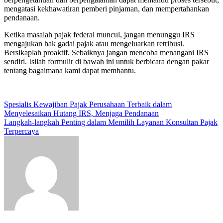
mengatasi kekhawatiran pemberi pinjaman, dan mempertahankan
pendanaan.
Ketika masalah pajak federal muncul, jangan menunggu IRS
mengajukan hak gadai pajak atau mengeluarkan retribusi.
Bersikaplah proaktif. Sebaiknya jangan mencoba menangani IRS
sendiri. Isilah formulir di bawah ini untuk berbicara dengan pakar
tentang bagaimana kami dapat membantu.
Post
Spesialis Kewajiban Pajak Perusahaan Terbaik dalam
Menyelesaikan Hutang IRS, Menjaga Pendanaan
navigation
Langkah-langkah Penting dalam Memilih Layanan Konsultan Pajak
Terpercaya